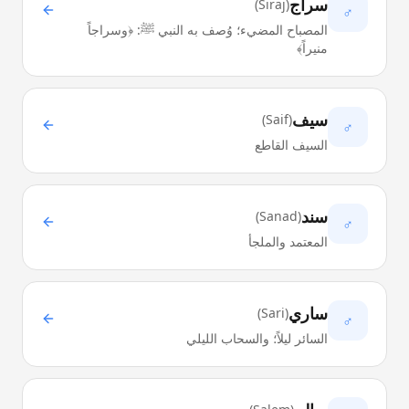
سراج
)
Siraj
(
♂
المصباح المضيء؛ وُصف به النبي ﷺ: ﴿وسراجاً
منيراً﴾
سيف
)
Saif
(
♂
السيف القاطع
سند
)
Sanad
(
♂
المعتمد والملجأ
ساري
)
Sari
(
♂
السائر ليلاً؛ والسحاب الليلي