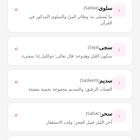
سلوى
)
Salwa
(
♀
ما يُتسلى به؛ وطائر المنّ والسلوى المذكور في
القرآن
سجى
)
Saja
(
♀
سكون الليل وهدوءه؛ قال تعالى: ﴿والليل إذا سجى﴾
سديم
)
Sadeem
(
♀
الضباب الرقيق؛ والسديم مجموعة نجمية مضيئة
سحر
)
Sahar
(
♀
آخر الليل قبيل الفجر؛ وقت الاستغفار