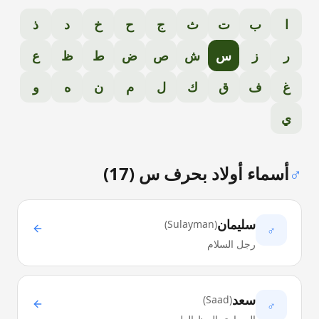
ا
ب
ت
ث
ج
ح
خ
د
ذ
ر
ز
س
ش
ص
ض
ط
ظ
ع
غ
ف
ق
ك
ل
م
ن
ه
و
ي
♂
أسماء أولاد بحرف
س
(
17
)
سليمان
)
Sulayman
(
♂
رجل السلام
سعد
)
Saad
(
♂