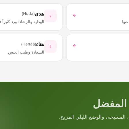
هدى
)
Huda
(
♀
نها
الهداية والرشاد؛ ورد كثيراً
هناء
)
Hanaa
(
♀
السعادة وطيب العيش
المفضل
، المسبحة، والوضع الليلي المريح.