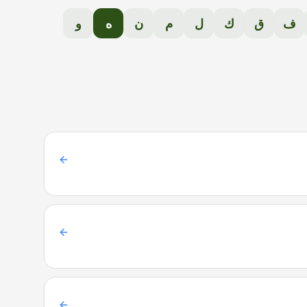
ف
ق
ك
ل
م
ن
ه
و