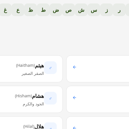
ر
ز
س
ش
ص
ض
ط
ظ
ع
غ
هيثم
)
Haitham
(
♂
الصقر الصغير
هشام
)
Hisham
(
♂
الجود والكرم
هلال
)
Hilal
(
♂