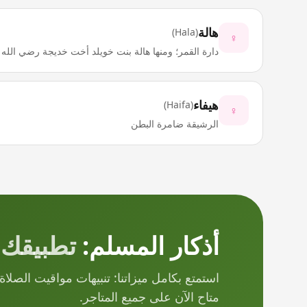
هالة
)
Hala
(
♀
دارة القمر؛ ومنها هالة بنت خويلد أخت خديجة رضي الله ع
هيفاء
)
Haifa
(
♀
الرشيقة ضامرة البطن
أذكار المسلم:
تطبيقك 
استمتع بكامل ميزاتنا: تنبيهات مواقيت الصلاة
متاح الآن على جميع المتاجر.