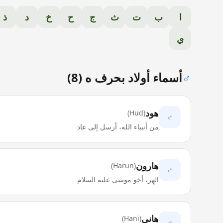
ا
ب
ت
ث
ج
ح
خ
د
ذ
ي
♂
أسماء أولاد بحرف
ه
(
8
)
هود
)
Hud
(
♂
من أنبياء الله، أُرسل إلى عاد
هارون
)
Harun
(
♂
الهِر، أخو موسى عليه السلام
هاني
)
Hani
(
♂