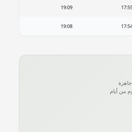
19:09
17:5
19:08
17:5
يغة PDF جاهزة
م من أيام