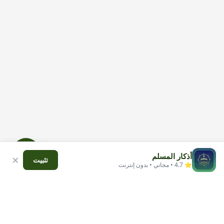
أذكار المسلم
×
تثبيت
⭐ 4.7 • مجاني • بدون إنترنت