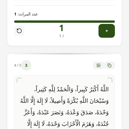
عدد المرات:
1
1
+
1
/
3
4
/
3
اللَّهُ أَكْبَرُ كَبِيراً، وَالْحَمْدُ لِلَّهِ كَثِيراً،
وَسُبْحَانَ اللَّهِ بُكْرَةً وَأَصِيلاً، لَا إِلَهَ إِلَّا اللَّهُ
وَحْدَهُ، صَدَقَ وَعْدَهُ، وَنَصَرَ عَبْدَهُ، وَأَعَزَّ
جُنْدَهُ، وَهَزَمَ الْأَحْزَابَ وَحْدَهُ، لَا إِلَهَ إِلَّا