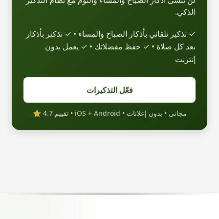
لن تنسى أذكار الصباح والمساء والنوم مع نظام التذكير
الذكي.
✓ تذكير تلقائي بأذكار الصباح والمساء • ✓ تذكير بأذكار
بعد كل صلاة • ✓ حفظ مفضلاتك • ✓ يعمل بدون
إنترنت
فعّل التذكيرات
مجاني • بدون إعلانات • iOS + Android • تقييم 4.7 ⭐