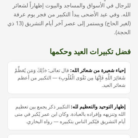
للرجال في الأسواق والمساجد والبيوت إظهاراً لشعائر
الله. وفي عيد الأضحى يبدأ التكبير من فجر يوم عرفة
(لغير الحاج) ويستمر إلى عصر آخر أيام التشريق (13 ذي
الحجة).
فضل تكبيرات العيد وحكمها
إحياء شعيرة من شعائر الله
:
قال تعالى: ﴿ذَٰلِكَ وَمَن يُعَظِّمْ
شَعَائِرَ اللَّهِ فَإِنَّهَا مِن تَقْوَى الْقُلُوبِ﴾ — التكبير من أعظم
شعائر العيد.
إظهار التوحيد والتعظيم لله
:
التكبير ذكر يجمع بين تعظيم
الله وتنزيهه وإفراده بالعبادة. وكان ابن عمر يُكبر في منى
أيام التشريق فيُكبر الناس بتكبيره — رواه البخاري.