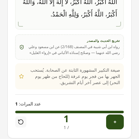
اللَّهُ أَكْبَرُ، اللَّهُ أَكْبَرُ، لَا إِلَهَ إِلَّا اللَّهُ، وَاللَّهُ
أَكْبَرُ، اللَّهُ أَكْبَرُ، وَلِلَّهِ الْحَمْدُ.
تخريج الحديث والمصدر
رواه ابن أبي شيبة في المصنف (2/168) عن ابن مسعود وعلي
رضي الله عنهما — وصحّح إسنادَه الألباني في «إرواء الغليل»
صيغة التكبير المشهورة الثابتة عن الصحابة. يُستحب
الجهر بها من فجر يوم عرفة (للحاج من ظهر يوم
النحر) إلى عصر آخر أيام التشريق.
عدد المرات:
1
1
+
1
/