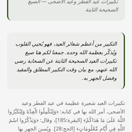
تكبيرات عيد الفطر وعيد الأضحى — الصيغ
الصحيحة الثابتة
التكبير من أعظم شعائر العيد، فهو يُحيي القلوب
ويُذكّر بعظمة الله وحده. جمعنا لكم هنا صيغ
تكبيرات العيد الصحيحة الثابتة عن الصحابة رضي
الله عنهم، مع بيان وقت التكبير المطلق والمقيد
وفضل الجهر به.
تكبيرات العيد شعيرة عظيمة في عيد الفطر وعيد
الأضحى، أمر الله بها في كتابه: ﴿وَلِتُكْمِلُوا الْعِدَّةَ وَلِتُكَبِّرُوا
اللَّهَ عَلَىٰ مَا هَدَاكُمْ﴾ [البقرة:185]، وقال: ﴿وَيَذْكُرُوا اسْمَ
اللَّهِ فِي أَيَّامٍ مَّعْلُومَاتٍ﴾ [الحج:28]. ويُسن الجهر بها