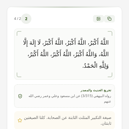
2
4
/
2
اللَّهُ أَكْبَرُ، اللَّهُ أَكْبَرُ، اللَّهُ أَكْبَرُ، لَا إِلَهَ إِلَّا
اللَّهُ، وَاللَّهُ أَكْبَرُ، اللَّهُ أَكْبَرُ، اللَّهُ أَكْبَرُ،
وَلِلَّهِ الْحَمْدُ.
تخريج الحديث والمصدر
رواه البيهقي (3/315) عن ابن مسعود وعلي وعمر رضي الله
عنهم
صيغة التكبير المثلث الثابتة عن الصحابة. كلتا الصيغتين
ثابتتان.