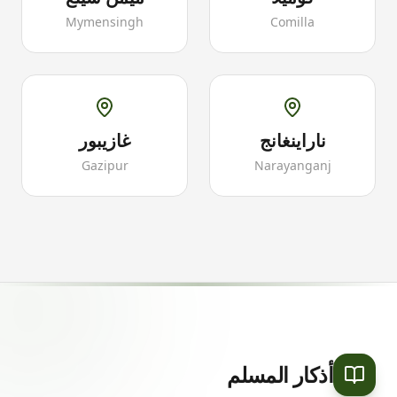
Mymensingh
Comilla
ناراينغانج
غازيبور
Gazipur
Narayanganj
أذكار المسلم