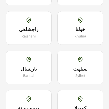
خولنا
راجشاهي
Rajshahi
Khulna
سيلهت
باريسال
Barisal
Sylhet
كوميلا
ميمن سينغ