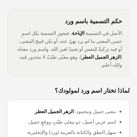
حكم التسمية باسم
ورد
الأصل في التسمية
الإباحة
، فيجوز التسمية بكل اسمٍ
حسن المعنى ما لم يرد نهيٌ عنه، أو يكن قبيحَ المعنى،
أو فيه تزكيةٌ للنفس أو تعبيدٌ لغير الله. واسم
ورد
معناه
(
الزهر الجميل العطر
)، وهو معنًى طيّبٌ لا محذور فيه.
والله أعلم.
لماذا تختار اسم
ورد
لمولودك؟
معنى جميل ومحمود:
الزهر الجميل العطر
.
اسم
عربي
أصيل، ذو معنًى طيّبٍ ووقعٍ جميل.
سهل النطق والكتابة بالعربية (
ورد
) والإنجليزية