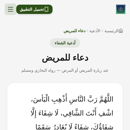
تحميل التطبيق
الرئيسية
الأدعية
دعاء للمريض
أدعية الشفاء
دعاء للمريض
عند زيارة المريض أو المرض
—
رواه البخاري ومسلم
اللَّهُمَّ رَبَّ النَّاسِ أَذْهِبِ الْبَأسَ،
اشْفِ أَنْتَ الشَّافِي، لَا شِفَاءَ إِلَّا
شِفَاؤُكَ، شِفَاءً لَا يُغَادِرُ سَقَمًا