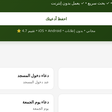
• ✓ بحث سريع • ✓ يعمل بدون إنترنت
احفظ أدعيتك
مجاني • بدون إعلانات • iOS + Android • تقييم 4.7 ⭐
دعاء دخول المسجد
عند دخول المسجد
دعاء يوم الجمعة
يوم الجمعة