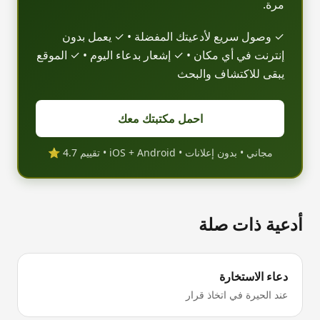
مرة.
✓ وصول سريع لأدعيتك المفضلة • ✓ يعمل بدون
إنترنت في أي مكان • ✓ إشعار بدعاء اليوم • ✓ الموقع
يبقى للاكتشاف والبحث
احمل مكتبتك معك
مجاني • بدون إعلانات • iOS + Android • تقييم 4.7 ⭐
أدعية ذات صلة
دعاء الاستخارة
عند الحيرة في اتخاذ قرار