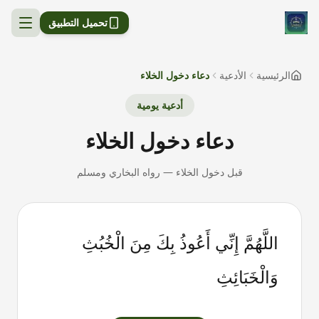
تحميل التطبيق
الرئيسية
الأدعية
دعاء دخول الخلاء
أدعية يومية
دعاء دخول الخلاء
قبل دخول الخلاء
—
رواه البخاري ومسلم
اللَّهُمَّ إِنِّي أَعُوذُ بِكَ مِنَ الْخُبُثِ
وَالْخَبَائِثِ