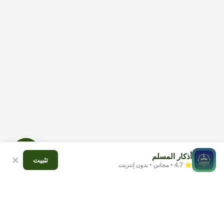
أذكار المسلم
×
تثبيت
⭐ 4.7 • مجاني • بدون إنترنت